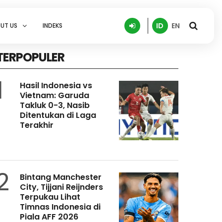
ID
EN
UT US
INDEKS
TERPOPULER
1
Hasil Indonesia vs
Vietnam: Garuda
Takluk 0-3, Nasib
Ditentukan di Laga
Terakhir
2
Bintang Manchester
City, Tijjani Reijnders
Terpukau Lihat
Timnas Indonesia di
Piala AFF 2026