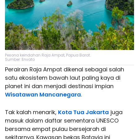
Pesona keindahan Raja Ampat, Papua Barat.
Sumber: Envato
Perairan Raja Ampat dikenal sebagai salah
satu ekosistem bawah laut paling kaya di
planet ini dan menjadi destinasi impian
Wisatawan Mancanegara
.
Tak kalah menarik,
Kota Tua Jakarta
juga
masuk dalam daftar sementara UNESCO
bersama empat pulau bersejarah di
sekitarnya. Kawasan bekas Batavia ini