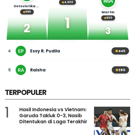
4,600
Octoviotika Shafaryka
Martin
690
1
500
2
3
4
Essy R. Pudila
440
5
Raisha
380
TERPOPULER
1
Hasil Indonesia vs Vietnam:
Garuda Takluk 0-3, Nasib
Ditentukan di Laga Terakhir