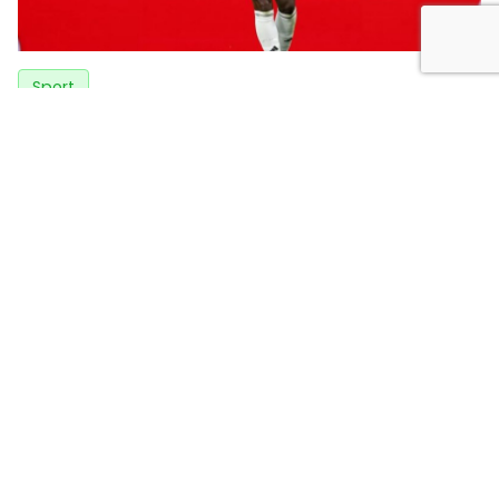
Sport
Vinicius Junior Sepakat Perpanjang Kontrak di
Real Madrid, Arsenal Gigit Jari
2 hari yang lalu