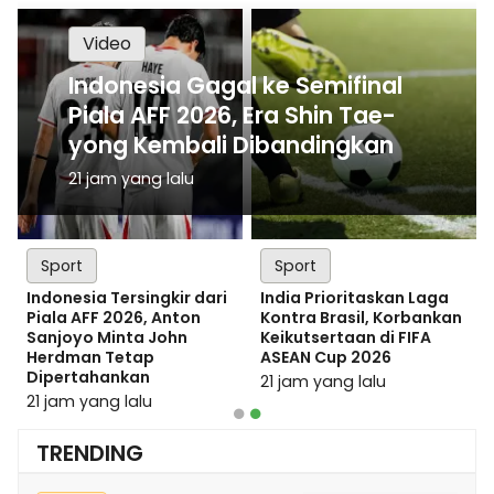
Sport
Video
Daftar 8 Wakil Indonesia
Indonesia Gagal ke Semifinal
Berstatus Unggulan di
Piala AFF 2026, Era Shin Tae-
Kejuaraan Dunia BWF 2026
yong Kembali Dibandingkan
2 jam yang lalu
21 jam yang lalu
Sport
Sport
Sport
Sport
Semifinal Piala AFF 2026:
Indonesia Tersingkir dari
Chelsea vs AC Milan 3-0:
India Prioritaskan Laga
Singapura vs Thailand,
Piala AFF 2026, Anton
Xabi Alonso dan Ruben
Kontra Brasil, Korbankan
Malaysia Tantang
Sanjoyo Minta John
Amorim Kompak Puji
Keikutsertaan di FIFA
Vietnam
Herdman Tetap
Fans Indonesia
ASEAN Cup 2026
Dipertahankan
6 jam yang lalu
8 jam yang lalu
21 jam yang lalu
21 jam yang lalu
TRENDING