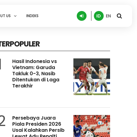
ID
EN
UT US
INDEKS
TERPOPULER
1
Hasil Indonesia vs
Vietnam: Garuda
Takluk 0-3, Nasib
Ditentukan di Laga
Terakhir
2
Persebaya Juara
Piala Presiden 2026
Usai Kalahkan Persib
Lewat Adu Penalti