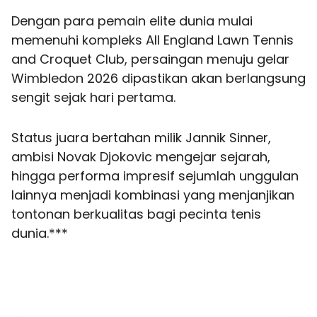
Dengan para pemain elite dunia mulai
memenuhi kompleks All England Lawn Tennis
and Croquet Club, persaingan menuju gelar
Wimbledon 2026 dipastikan akan berlangsung
sengit sejak hari pertama.
Status juara bertahan milik Jannik Sinner,
ambisi Novak Djokovic mengejar sejarah,
hingga performa impresif sejumlah unggulan
lainnya menjadi kombinasi yang menjanjikan
tontonan berkualitas bagi pecinta tenis
dunia.***