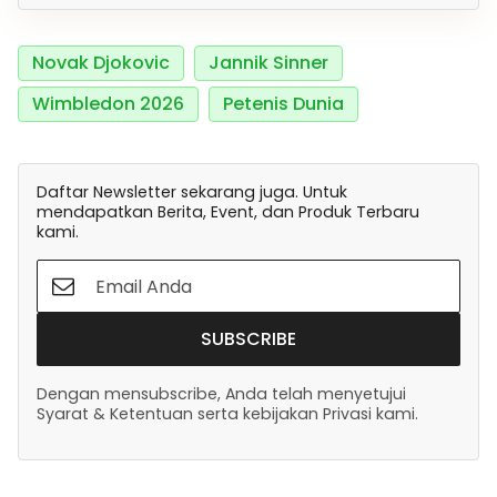
Novak Djokovic
Jannik Sinner
Wimbledon 2026
Petenis Dunia
Daftar Newsletter sekarang juga. Untuk
mendapatkan Berita, Event, dan Produk Terbaru
kami.
SUBSCRIBE
Dengan mensubscribe, Anda telah menyetujui
Syarat & Ketentuan serta kebijakan Privasi kami.