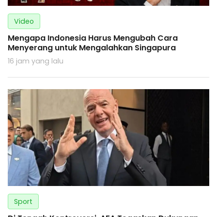
Video
Mengapa Indonesia Harus Mengubah Cara
Menyerang untuk Mengalahkan Singapura
16 jam yang lalu
Sport