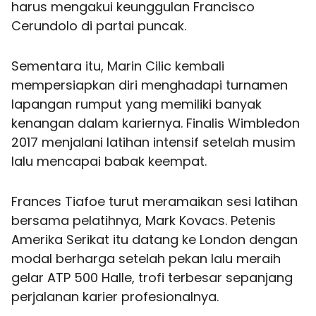
harus mengakui keunggulan Francisco
Cerundolo di partai puncak.
Sementara itu, Marin Cilic kembali
mempersiapkan diri menghadapi turnamen
lapangan rumput yang memiliki banyak
kenangan dalam kariernya. Finalis Wimbledon
2017 menjalani latihan intensif setelah musim
lalu mencapai babak keempat.
Frances Tiafoe turut meramaikan sesi latihan
bersama pelatihnya, Mark Kovacs. Petenis
Amerika Serikat itu datang ke London dengan
modal berharga setelah pekan lalu meraih
gelar ATP 500 Halle, trofi terbesar sepanjang
perjalanan karier profesionalnya.