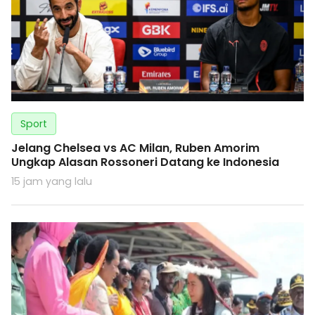
Sport
Jelang Chelsea vs AC Milan, Ruben Amorim
Ungkap Alasan Rossoneri Datang ke Indonesia
15 jam yang lalu