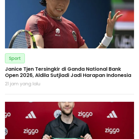
Sport
Janice Tjen Tersingkir di Ganda National Bank
Open 2026, Aldila Sutjiadi Jadi Harapan Indonesia
21 jam yang lalu