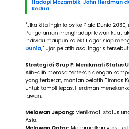
Hadapi Mozambik, John Herdman da
Kedua
"Jika kita ingin lolos ke Piala Dunia 2030,
Pengalaman menghadapi lawan kuat a
individu maupun kolektif agar siap m
Dunia
," ujar pelatih asal Inggris tersebut
Strategi di Grup F: Menikmati Status
Alih-alih merasa tertekan dengan komp
yang terberat, mantan pelatih Timnas K
untuk tampil lepas. Herdman menekanka
lawan:
Melawan Jepang:
Menikmati status un
Asia.
Melawan Qatar:
Menampilkan versi ter