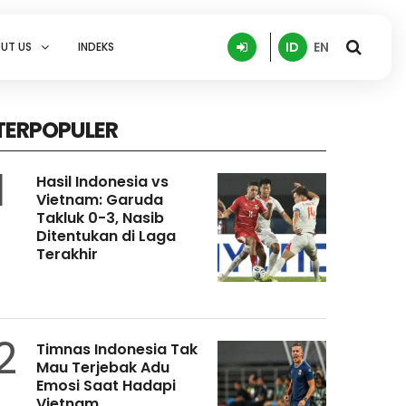
ID
EN
UT US
INDEKS
TERPOPULER
1
Hasil Indonesia vs
Vietnam: Garuda
Takluk 0-3, Nasib
Ditentukan di Laga
Terakhir
2
Timnas Indonesia Tak
Mau Terjebak Adu
Emosi Saat Hadapi
Vietnam