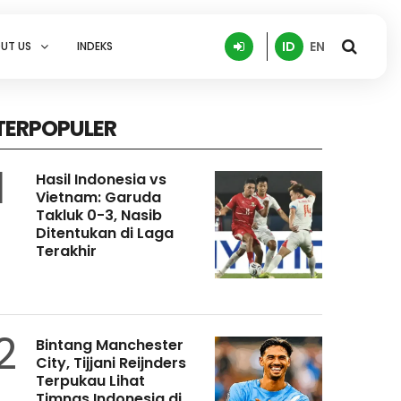
ID
EN
UT US
INDEKS
TERPOPULER
1
Hasil Indonesia vs
Vietnam: Garuda
Takluk 0-3, Nasib
Ditentukan di Laga
Terakhir
2
Bintang Manchester
City, Tijjani Reijnders
Terpukau Lihat
Timnas Indonesia di