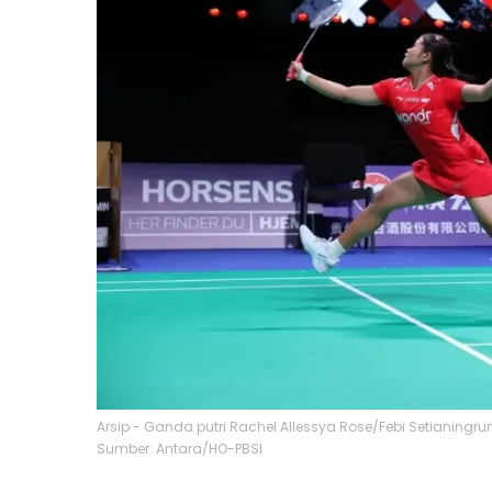
Arsip - Ganda putri Rachel Allessya Rose/Febi Setianingru
Sumber: Antara/HO-PBSI