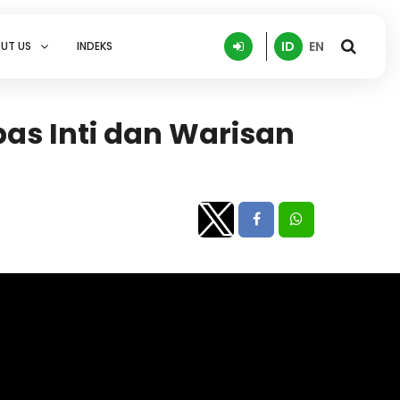
ID
EN
UT US
INDEKS
s Inti dan Warisan