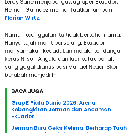
Leroy Sane menjebol gawag kiper Ekuador,
Hernan Galindez memanfaatkan umpan
Florian Wirtz
.
Namun keunggulan itu tidak bertahan lama.
Hanya tujuh menit berselang, Ekuador
menyamakan kedudukan melalui tendangan
keras Nilson Angulo dari luar kotak penalti
yang gagal diantisipasi Manuel Neuer. Skor
berubah menjadi 1-1.
BACA JUGA
Grup E Piala Dunia 2026: Arena
Kebangkitan Jerman dan Ancaman
Ekuador
Jerman Buru Gelar Kelima, Berharap Tuah