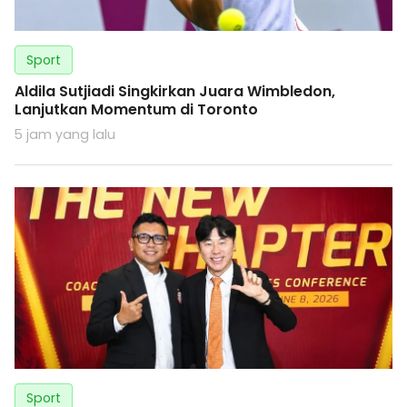
Sport
Aldila Sutjiadi Singkirkan Juara Wimbledon,
Lanjutkan Momentum di Toronto
5 jam yang lalu
Sport