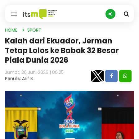
HOME
SPORT
Kalah dari Ekuador, Jerman
Tetap Lolos ke Babak 32 Besar
Piala Dunia 2026
Jumat, 26 Juni 2026 | 06:25
Penulis: Arif S