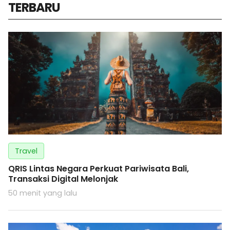
TERBARU
Travel
QRIS Lintas Negara Perkuat Pariwisata Bali,
Transaksi Digital Melonjak
50 menit yang lalu