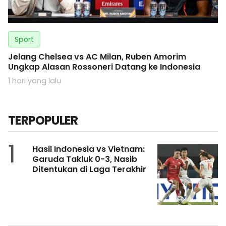
Sport
Jelang Chelsea vs AC Milan, Ruben Amorim
Ungkap Alasan Rossoneri Datang ke Indonesia
1 hari yang lalu
TERPOPULER
1
Hasil Indonesia vs Vietnam:
Garuda Takluk 0-3, Nasib
Ditentukan di Laga Terakhir