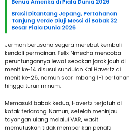
Benua Amerika di Piala Dunia 2026
Brasil Ditantang Jepang, Pertahanan
Tanjung Verde Diuji Messi di Babak 32
Besar Piala Dunia 2026
Jerman berusaha segera merebut kembali
kendali permainan. Felix Nmecha mencoba
peruntungannya lewat sepakan jarak jauh di
menit ke-14 disusul sundulan Kai Havertz di
menit ke-25, namun skor imbang 1-1 bertahan
hingga turun minum.
Memasuki babak kedua, Havertz terjatuh di
kotak terlarang. Namun, setelah meninjau
tayangan ulang melalui VAR, wasit
memutuskan tidak memberikan penalti.