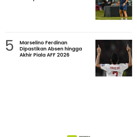
5
Marselino Ferdinan
Dipastikan Absen hingga
Akhir Piala AFF 2026