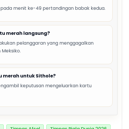
t pada menit ke-49 pertandingan babak kedua.
rtu merah langsung?
elakukan pelanggaran yang menggagalkan
m Meksiko.
 merah untuk Sithole?
mengambil keputusan mengeluarkan kartu
Timnas Afsel
Timnas Piala Dunia 2026