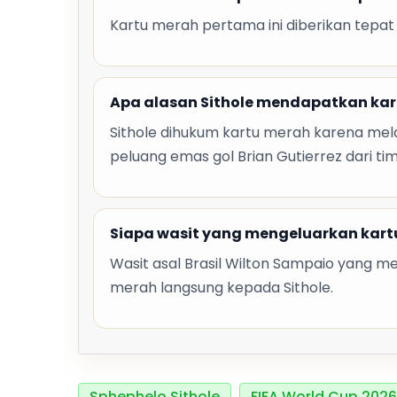
Kartu merah pertama ini diberikan tepa
Apa alasan Sithole mendapatkan ka
Sithole dihukum kartu merah karena m
peluang emas gol Brian Gutierrez dari ti
Siapa wasit yang mengeluarkan kartu
Wasit asal Brasil Wilton Sampaio yang 
merah langsung kepada Sithole.
Sphephelo Sithole
FIFA World Cup 2026