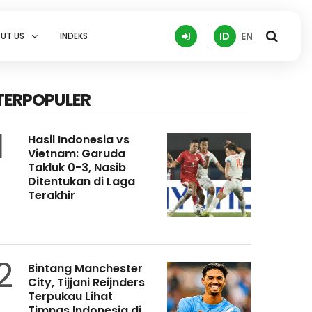
ID
EN
UT US
INDEKS
TERPOPULER
1
Hasil Indonesia vs
Vietnam: Garuda
Takluk 0-3, Nasib
Ditentukan di Laga
Terakhir
2
Bintang Manchester
City, Tijjani Reijnders
Terpukau Lihat
Timnas Indonesia di