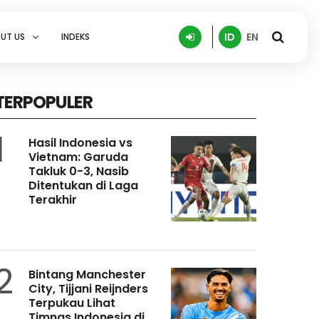
ID
EN
UT US
INDEKS
TERPOPULER
1
Hasil Indonesia vs
Vietnam: Garuda
Takluk 0-3, Nasib
Ditentukan di Laga
Terakhir
2
Bintang Manchester
City, Tijjani Reijnders
Terpukau Lihat
Timnas Indonesia di