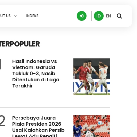
ID
EN
UT US
INDEKS
TERPOPULER
1
Hasil Indonesia vs
Vietnam: Garuda
Takluk 0-3, Nasib
Ditentukan di Laga
Terakhir
2
Persebaya Juara
Piala Presiden 2026
Usai Kalahkan Persib
Lewat Adu Penalti