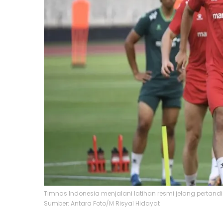
Timnas Indonesia menjalani latihan resmi jelang pertand
Sumber: Antara Foto/M Risyal Hidayat