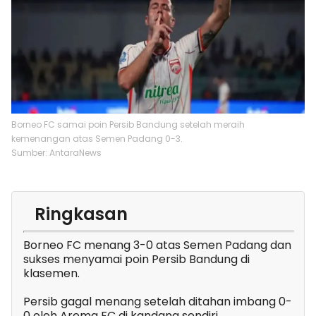
Borneo FC samai poin Persib Bandung setelah meraih
kemenangan atas Semen Padang 0-3.
Sumber: AntaraNews
Ringkasan
Borneo FC menang 3-0 atas Semen Padang dan
sukses menyamai poin Persib Bandung di
klasemen.
Persib gagal menang setelah ditahan imbang 0-
0 oleh Arema FC di kandang sendiri.