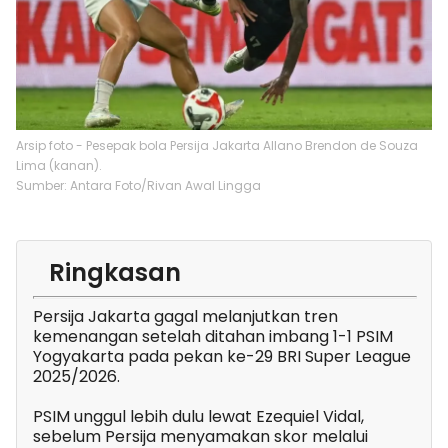
Arsip foto - Pesepak bola Persija Jakarta Allano Brendon de Souza
Lima (kanan).
Sumber: Antara Foto/Rivan Awal Lingga
Ringkasan
Persija Jakarta gagal melanjutkan tren
kemenangan setelah ditahan imbang 1-1 PSIM
Yogyakarta pada pekan ke-29 BRI Super League
2025/2026.
PSIM unggul lebih dulu lewat Ezequiel Vidal,
sebelum Persija menyamakan skor melalui